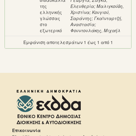
διδασκαλία
Γεωργία
;
Ζάγκα,
της
Ελευθερία
;
Μαλιγκούδη,
ελληνικής
Χριστίνα
;
Κουγιού,
γλώσσας
Σαράντης
;
Γκαϊνταρτζή,
στο
Αναστασία
;
εξωτερικό
Φουντουλάκης, Μιχαήλ
Εμφάνιση αποτελεσμάτων 1 έως 1 από 1
Επικοινωνία