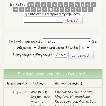
Επιλέξτε:
0-9
Α
Β
Γ
Δ
Ε
Ζ
Η
Θ
Ι
Κ
Λ
Μ
Ν
Ξ
Ο
Π
Ρ
΢
Σ
Τ
Υ
Φ
Χ
Ψ
Ω
ή εισάγετε τα πρώτα γράμματα:
Ταξινόμηση κατά :
Σε:
Αποτελέσματα/Σελίδα
Συγγραφείς/Εγγραφή:
Εμφάνιση αποτελεσμάτων 1 έως 1 από 1
Ημερομηνία
Τίτλος
Δημιουργός(οι)
Αυγ-2025
Ανάπτυξη
ΕΚΔΔΑ
;
Ματθαιουδάκη,
δεξιοτήτων
Μαρίνα
;
Ηλιοπούλου,
για την
Κωνσταντίνα
;
Φωτιάδου,