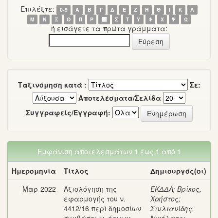
Επιλέξτε:
0-9
Α
Β
Γ
Δ
Ε
Ζ
Η
Θ
Ι
Κ
Λ
Μ
Ν
Ξ
Ο
Π
Ρ
΢
Σ
Τ
Υ
Φ
Χ
Ψ
Ω
ή εισάγετε τα πρώτα γράμματα:
Ταξινόμηση κατά :
Σε:
Αποτελέσματα/Σελίδα
Συγγραφείς/Εγγραφή:
Εμφάνιση αποτελεσμάτων 1 έως 1 από 1
Ημερομηνία
Τίτλος
Δημιουργός(οι)
Μαρ-2022
Αξιολόγηση της
ΕΚΔΔΑ
;
Βρίκος,
εφαρμογής του ν.
Χρήστος
;
4412/16 περί δημοσίων
Στυλιανίδης,