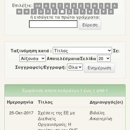
Επιλέξτε:
0-9
Α
Β
Γ
Δ
Ε
Ζ
Η
Θ
Ι
Κ
Λ
Μ
Ν
Ξ
Ο
Π
Ρ
΢
Σ
Τ
Υ
Φ
Χ
Ψ
Ω
ή εισάγετε τα πρώτα γράμματα:
Ταξινόμηση κατά :
Σε:
Αποτελέσματα/Σελίδα
Συγγραφείς/Εγγραφή:
Εμφάνιση αποτελεσμάτων 1 έως 1 από 1
Ημερομηνία
Τίτλος
Δημιουργός(οι)
25-Οκτ-2017
Σχέσεις της ΕΕ με
Βιδάλη,
Διεθνείς
Αικατερίνη
Οργανισμούς: Η