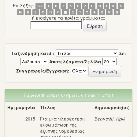
Επιλέξτε:
0-9
Α
Β
Γ
Δ
Ε
Ζ
Η
Θ
Ι
Κ
Λ
Μ
Ν
Ξ
Ο
Π
Ρ
΢
Σ
Τ
Υ
Φ
Χ
Ψ
Ω
ή εισάγετε τα πρώτα γράμματα:
Ταξινόμηση κατά :
Σε:
Αποτελέσματα/Σελίδα
Συγγραφείς/Εγγραφή:
Εμφάνιση αποτελεσμάτων 1 έως 1 από 1
Ημερομηνία
Τίτλος
Δημιουργός(οι)
2015
Για μια πληρέστερη
Βεργαδή, Ηρώ
ενσωμάτωση της
έξυπνης νομοθεσίας