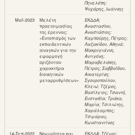
Πηνελόπη
;
Ψυχάρης, Ιωάννης
Μαΐ-2023
Μελέτη
ΕΚΔΔΑ
;
προετοιμασίας
Αναστασίου,
της έρευνας:
Αναστάσιος
;
«Εντοπισμός των
Καμπούρης, Πέτρος
;
εκπαιδευτικών
Λαζακίδου, Αθηνά
;
αναγκών για την
Μακρυγιάννη,
εφαρμογή
Αντιγόνη
;
οριζόντιου
Μαραβελάκης,
χαρακτήρα
Πέτρος
;
Σαββαΐδου,
διοικητικών
Αικατερίνη
;
μεταρρυθμίσεων»
Σγουροπούλου,
Κλειώ
;
Τζέμος,
Βασίλειος
;
Τσαντή,
Ευσταθία
;
Τράκα,
Μαρία
;
Τσιλιώτης,
Χαράλαμπος
;
Τσιμάρας,
Κωνσταντίνος
14-Σεπ-2022
Νομιμότητα και
ΕΚΔΔΑ
;
Τζέμος,