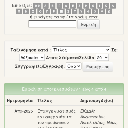
Επιλέξτε:
0-9
Α
Β
Γ
Δ
Ε
Ζ
Η
Θ
Ι
Κ
Λ
Μ
Ν
Ξ
Ο
Π
Ρ
΢
Σ
Τ
Υ
Φ
Χ
Ψ
Ω
ή εισάγετε τα πρώτα γράμματα:
Ταξινόμηση κατά :
Σε:
Αποτελέσματα/Σελίδα
Συγγραφείς/Εγγραφή:
Εμφάνιση αποτελεσμάτων 1 έως 4 από 4
Ημερομηνία
Τίτλος
Δημιουργός(οι)
Απρ-2025
Επαγγελματισμός
ΕΚΔΔΑ
;
και ακεραιότητα
Αναστασίου,
του προσωπικού
Αναστάσιος
;
Νόου,