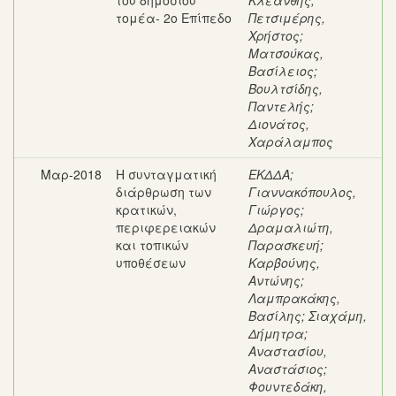
του δημόσιου
Κλεάνθης
;
τομέα- 2ο Επίπεδο
Πετσιμέρης,
Χρήστος
;
Ματσούκας,
Βασίλειος
;
Βουλτσίδης,
Παντελής
;
Διονάτος,
Χαράλαμπος
Μαρ-2018
Η συνταγματική
ΕΚΔΔΑ
;
διάρθρωση των
Γιαννακόπουλος,
κρατικών,
Γιώργος
;
περιφερειακών
Δραμαλιώτη,
και τοπικών
Παρασκευή
;
υποθέσεων
Καρβούνης,
Αντώνης
;
Λαμπρακάκης,
Βασίλης
;
Σιαχάμη,
Δήμητρα
;
Αναστασίου,
Αναστάσιος
;
Φουντεδάκη,