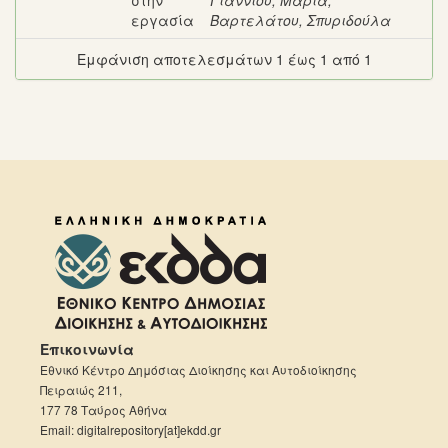
στην
Γιαννιού, Μαρία
;
εργασία
Βαρτελάτου, Σπυριδούλα
Εμφάνιση αποτελεσμάτων 1 έως 1 από 1
Επικοινωνία
Εθνικό Κέντρο Δημόσιας Διοίκησης και Αυτοδιοίκησης
Πειραιώς 211,
177 78 Ταύρος Αθήνα
Email: digitalrepository[at]ekdd.gr