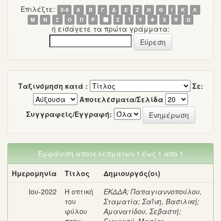
Επιλέξτε:
0-9
Α
Β
Γ
Δ
Ε
Ζ
Η
Θ
Ι
Κ
Λ
Μ
Ν
Ξ
Ο
Π
Ρ
΢
Σ
Τ
Υ
Φ
Χ
Ψ
Ω
ή εισάγετε τα πρώτα γράμματα:
Ταξινόμηση κατά :
Σε:
Αποτελέσματα/Σελίδα
Συγγραφείς/Εγγραφή:
Εμφάνιση αποτελεσμάτων 1 έως 1 από 1
Ημερομηνία
Τίτλος
Δημιουργός(οι)
Ιου-2022
Η οπτική
ΕΚΔΔΑ
;
Παπαγιαννοπούλου,
του
Σταματία
;
Σαΐνη, Βασιλική
;
φύλου
Αμανατίδου, Σεβαστή
;