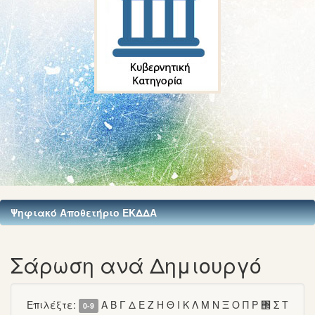
Ψηφιακό Αποθετήριο ΕΚΔΔΑ
Σάρωση ανά Δημιουργό
Επιλέξτε:
Α
Β
Γ
Δ
Ε
Ζ
Η
Θ
Ι
Κ
Λ
Μ
Ν
Ξ
Ο
Π
Ρ
΢
Σ
Τ
0-9